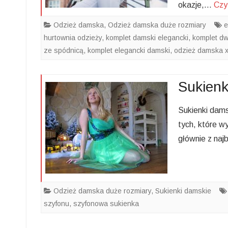
okazje,…
Czyt
Odzież damska
,
Odzież damska duże rozmiary
e
hurtownia odzieży
,
komplet damski elegancki
,
komplet dw
ze spódnicą
,
komplet elegancki damski
,
odzież damska x
Sukienk
Sukienki damsk
tych, które w
głównie z naj
Odzież damska duże rozmiary
,
Sukienki damskie
szyfonu
,
szyfonowa sukienka