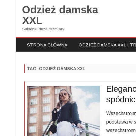
Odzież damska
XXL
Sukienki duże rozmiary
STRONA GŁÓWNA
ODZIEŻ DAMSKA XXL I T
TAG:
ODZIEŻ DAMSKA XXL
Eleganc
spódnic
Wszechstronna
podstawa w sza
wszechstronno