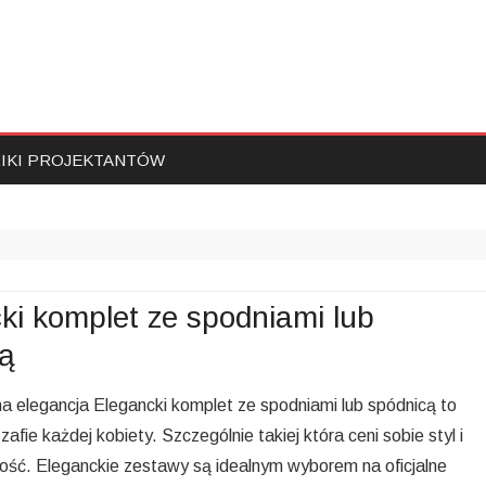
Skip
RIKI PROJEKTANTÓW
to
content
ki komplet ze spodniami lub
ą
 elegancja Elegancki komplet ze spodniami lub spódnicą to
fie każdej kobiety. Szczególnie takiej która ceni sobie styl i
ść. Eleganckie zestawy są idealnym wyborem na oficjalne