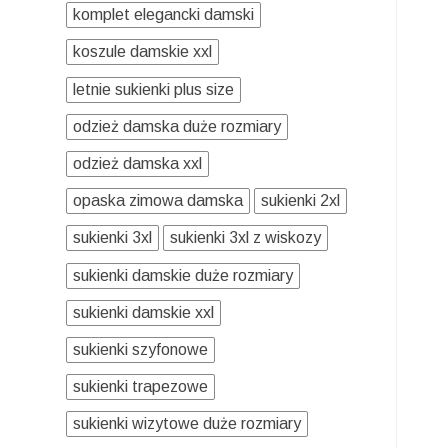
komplet elegancki damski
koszule damskie xxl
letnie sukienki plus size
odzież damska duże rozmiary
odzież damska xxl
opaska zimowa damska
sukienki 2xl
sukienki 3xl
sukienki 3xl z wiskozy
sukienki damskie duże rozmiary
sukienki damskie xxl
sukienki szyfonowe
sukienki trapezowe
sukienki wizytowe duże rozmiary