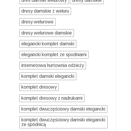
dres damski welurowy
dresy damskie
dresy damskie z weluru
dresy welurowe
dresy welurowe damskie
elegancki komplet damski
elegancki komplet ze spodniami
internetowa hurtownia odzieży
komplet damski elegancki
komplet dresowy
komplet dresowy z nadrukami
komplet dwuczęściowy damski elegancki
komplet dwuczęściowy damski elegancki
ze spódnicą