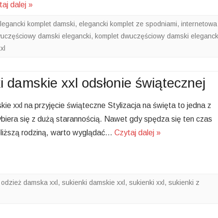
aj dalej »
legancki komplet damski
,
elegancki komplet ze spodniami
,
internetowa
uczęściowy damski elegancki
,
komplet dwuczęściowy damski eleganck
xl
i damskie xxl odsłonie świątecznej
ie xxl na przyjęcie świąteczne Stylizacja na święta to jedna z
ybiera się z dużą starannością. Nawet gdy spędza się ten czas
bliższą rodziną, warto wyglądać…
Czytaj dalej »
odzież damska xxl
,
sukienki damskie xxl
,
sukienki xxl
,
sukienki z