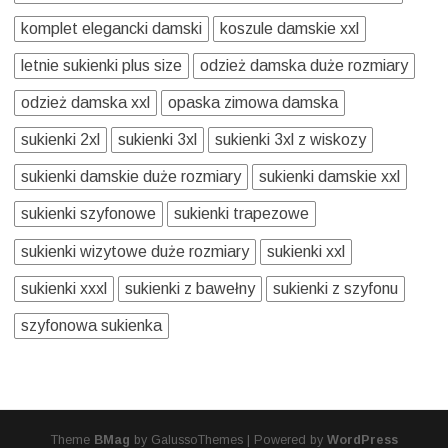
komplet elegancki damski
koszule damskie xxl
letnie sukienki plus size
odzież damska duże rozmiary
odzież damska xxl
opaska zimowa damska
sukienki 2xl
sukienki 3xl
sukienki 3xl z wiskozy
sukienki damskie duże rozmiary
sukienki damskie xxl
sukienki szyfonowe
sukienki trapezowe
sukienki wizytowe duże rozmiary
sukienki xxl
sukienki xxxl
sukienki z bawełny
sukienki z szyfonu
szyfonowa sukienka
Theme
BMag
by GalussoThemes | Powered by
WordPress